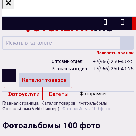
×
Ижевск
Заказать звонок
+7(966) 260-40-25
Оптовый отдел:
+7(966) 260-40-25
Розничный отдел:
Каталог товаров
Фотоуслуги
Багеты
Фоторамки
Главная страница
Каталог товаров
Фотоальбомы
Альбомы
Фотоальбомы Veld (Пионер)
Фотоальбомы 100 фото
Бумага
Чернила
Карты памяти
Фотоальбомы 100 фото
Батарейки
Сублимация