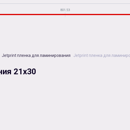
801.53
Jetprint пленка для ламинирования
Jetprint пленка для ламинир
ния 21х30