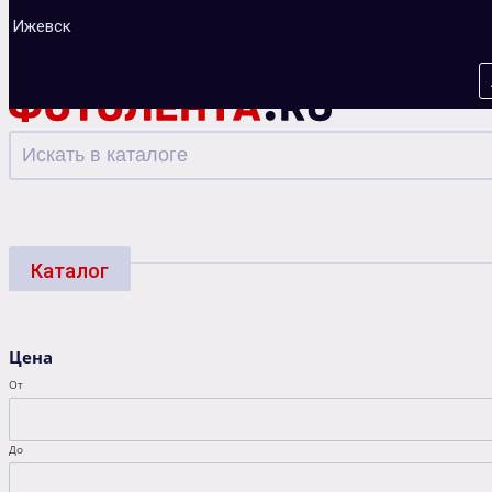
Ижевск
Каталог
Фотоуслуги
Багеты
Фоторамки
Альбо
Цена
Зарядные устройства
От
До