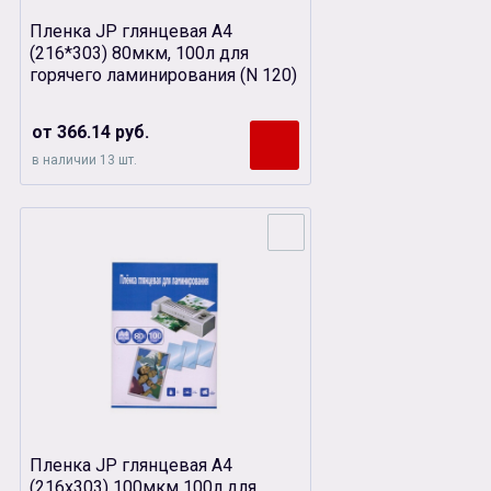
Пленка JP глянцевая А4
(216*303) 80мкм, 100л для
горячего ламинирования (N 120)
от 366.14 руб.
в наличии 13 шт.
Пленка JP глянцевая А4
(216х303) 100мкм 100л для