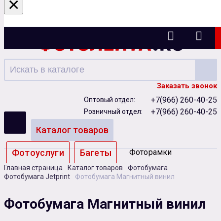
×
Ижевск
Заказать звонок
+7(966) 260-40-25
Оптовый отдел:
+7(966) 260-40-25
Розничный отдел:
Каталог товаров
Фотоуслуги
Багеты
Фоторамки
Главная страница
Каталог товаров
Фотобумага
Альбомы
Фотобумага Jetprint
Фотобумага Магнитный винил
Бумага
Чернила
Карты памяти
Фотобумага Магнитный винил
Батарейки
Сублимация