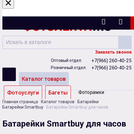
×
Ижевск
Заказать звонок
+7(966) 260-40-25
Оптовый отдел:
+7(966) 260-40-25
Розничный отдел:
Каталог товаров
Фотоуслуги
Багеты
Фоторамки
Главная страница
Каталог товаров
Батарейки
Альбомы
Батарейки Smartbuy
Батарейки Smartbuy для часов
Бумага
Чернила
Карты памяти
Батарейки Smartbuy для часов
Батарейки
Сублимация