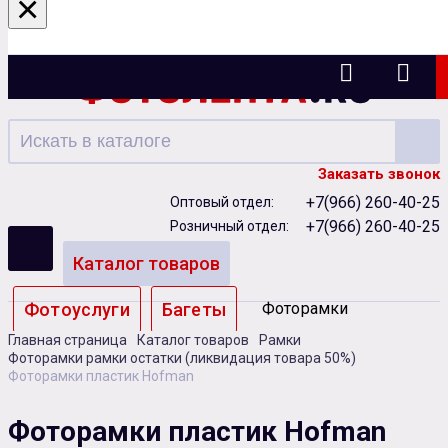
×
Ижевск
Заказать звонок
+7(966) 260-40-25
Оптовый отдел:
+7(966) 260-40-25
Розничный отдел:
Каталог товаров
Фотоуслуги
Багеты
Фоторамки
Главная страница
Каталог товаров
Рамки
Альбомы
Фоторамки рамки остатки (ликвидация товара 50%)
Фоторамки пластик Hofman
Бумага
Чернила
Карты памяти
Фоторамки пластик Hofman
Батарейки
Сублимация