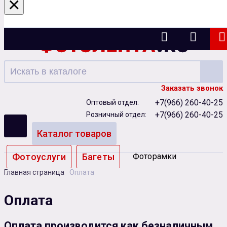
×
Ижевск
Заказать звонок
+7(966) 260-40-25
Оптовый отдел:
+7(966) 260-40-25
Розничный отдел:
Каталог товаров
Фотоуслуги
Багеты
Фоторамки
Главная страница
Оплата
Альбомы
Оплата
Бумага
Чернила
Карты памяти
Оплата производится как безналичным
Батарейки
Сублимация