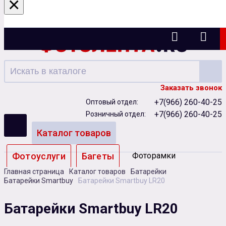
×
Ижевск
Заказать звонок
+7(966) 260-40-25
Оптовый отдел:
+7(966) 260-40-25
Розничный отдел:
Каталог товаров
Фотоуслуги
Багеты
Фоторамки
Главная страница
Каталог товаров
Батарейки
Альбомы
Батарейки Smartbuy
Батарейки Smartbuy LR20
Бумага
Чернила
Карты памяти
Батарейки Smartbuy LR20
Батарейки
Сублимация