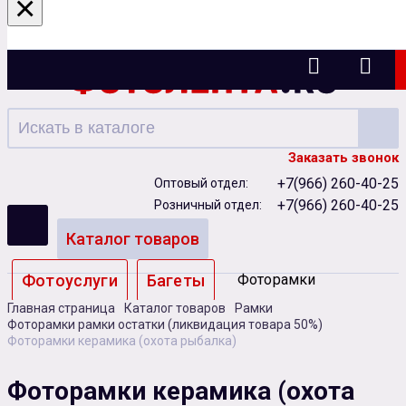
×
Ижевск
Заказать звонок
+7(966) 260-40-25
Оптовый отдел:
+7(966) 260-40-25
Розничный отдел:
Каталог товаров
Фотоуслуги
Багеты
Фоторамки
Главная страница
Каталог товаров
Рамки
Альбомы
Фоторамки рамки остатки (ликвидация товара 50%)
Фоторамки керамика (охота рыбалка)
Бумага
Чернила
Карты памяти
Фоторамки керамика (охота
Батарейки
Сублимация