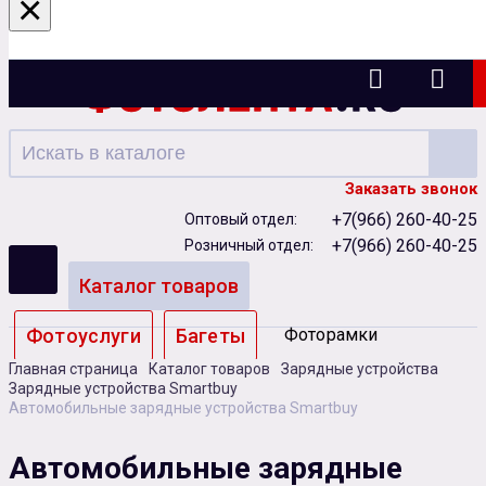
×
Ижевск
Заказать звонок
+7(966) 260-40-25
Оптовый отдел:
+7(966) 260-40-25
Розничный отдел:
Каталог товаров
Фотоуслуги
Багеты
Фоторамки
Главная страница
Каталог товаров
Зарядные устройства
Альбомы
Зарядные устройства Smartbuy
Автомобильные зарядные устройства Smartbuy
Бумага
Чернила
Карты памяти
Автомобильные зарядные
Батарейки
Сублимация