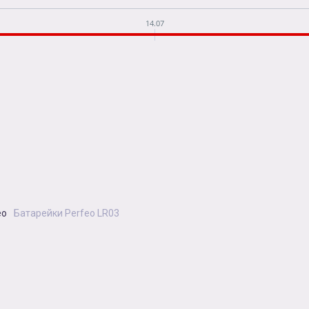
14.07
eo
Батарейки Perfeo LR03