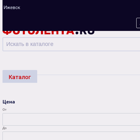
Ижевск
Каталог
Фотоуслуги
Багеты
Фоторамки
Альбо
Цена
Зарядные устройства
От
До