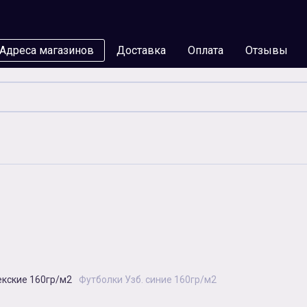
Адреса магазинов
Доставка
Оплата
Отзывы
мы
Бумага
Чернила
Карты памяти
Батар
Аксессуары
екские 160гр/м2
Футболки Узб. синие 160гр/м2