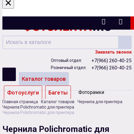
×
Ижевск
Заказать звонок
+7(966) 260-40-25
Оптовый отдел:
+7(966) 260-40-25
Розничный отдел:
Каталог товаров
Фотоуслуги
Багеты
Фоторамки
Главная страница
Каталог товаров
Чернила для принтера
Альбомы
Чернила Polichromatic для принтера
Чернила Polichromatic для принтера
Бумага
Чернила
Карты памяти
Чернила Polichromatic для
Батарейки
Сублимация