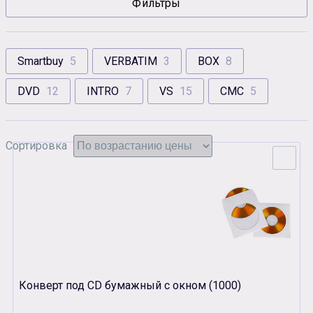
Фильтры
Сувенирная продукция
Зарядные устройства
Аксессуары
Smartbuy
5
VERBATIM
3
BOX
8
DVD
12
INTRO
7
VS
15
СМС
5
Сортировка
Конверт под CD бумажный с окном (1000)