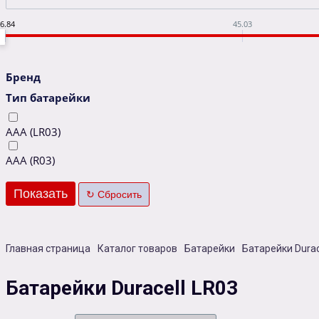
6.84
45.03
Бренд
Тип батарейки
AAA (LR03)
AAA (R03)
Главная страница
Каталог товаров
Батарейки
Батарейки Durac
Батарейки Duracell LR03