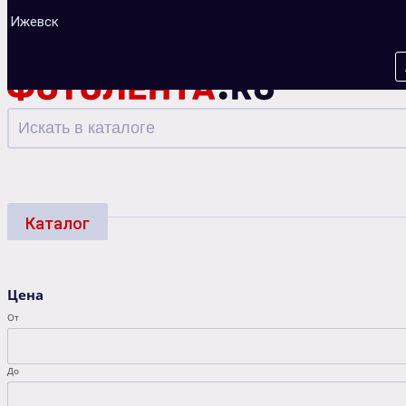
Ижевск
Каталог
Фотоуслуги
Багеты
Фоторамки
Альбо
Цена
Зарядные устройства
От
До