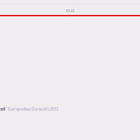
53.22
ell
Батарейки Duracell LR03