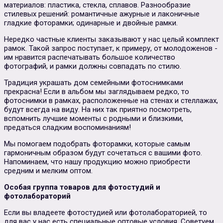
материалов: пластика, стекла, сплавов. Разнообразие
стилевых решений: романтичные ажурные и лаконичные
гладкие фоторамки; одинарные и двойные рамки.
Нередко частные клиенты заказывают у нас целый комплект
рамок. Такой запрос поступает, к примеру, от молодоженов -
им нравится распечатывать большое количество
фотографий, и рамки должны совпадать по стилю.
Традиция украшать дом семейными фотоснимками
прекрасна! Если в альбом мы заглядываем редко, то
фотоснимки в рамках, расположенные на стенах и стеллажах,
будут всегда на виду. На них так приятно посмотреть,
вспомнить лучшие моменты с родными и близкими,
предаться сладким воспоминаниям!
Мы помогаем подобрать фоторамки, которые самым
гармоничным образом будут сочетаться с вашими фото.
Напоминаем, что нашу продукцию можно приобрести
средним и мелким оптом.
Особая группа товаров для фотостудий и
фотолабораторий
Если вы владеете фотостудией или фотолабораторией, то
для вас у нас есть специальные оптовые условия. Советуем