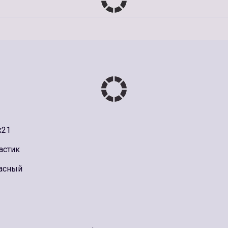
x21
астик
асный