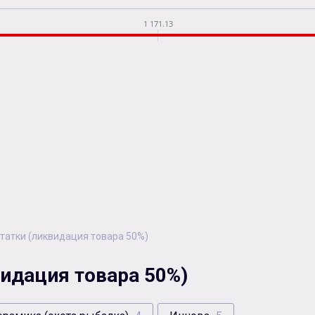
1 171.13
татки (ликвидация товара 50%)
идация товара 50%)