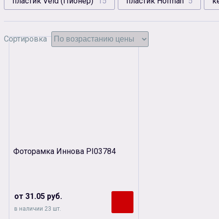
пластик Veld (Пионер)
15
пластик Hofman
5
к
Сортировка
Фоторамка Иннова PI03784
от 31.05 руб.
в наличии 23 шт.