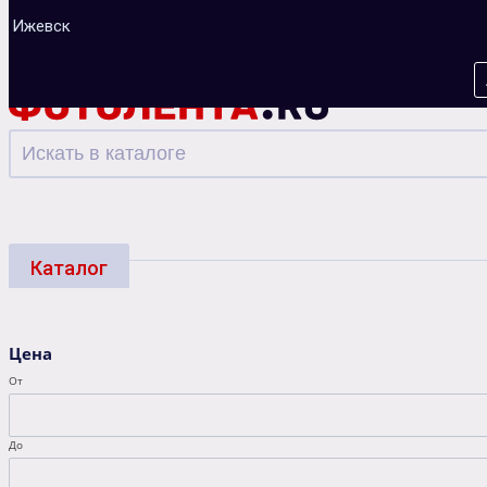
Ижевск
Каталог
Фотоуслуги
Багеты
Фоторамки
Альбо
Цена
Зарядные устройства
От
До