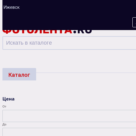
Ижевск
Каталог
Фотоуслуги
Багеты
Фоторамки
Альбо
Цена
Зарядные устройства
От
До