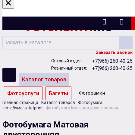
×
Ижевск
Заказать звонок
+7(966) 260-40-25
Оптовый отдел:
+7(966) 260-40-25
Розничный отдел:
Каталог товаров
Фотоуслуги
Багеты
Фоторамки
Главная страница
Каталог товаров
Фотобумага
Альбомы
Фотобумага Jetprint
Фотобумага Матовая двусторонняя
Бумага
Чернила
Карты памяти
Фотобумага Матовая
двусторонняя
Батарейки
Сублимация