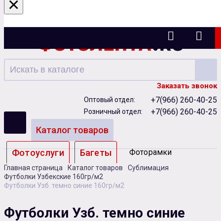
×
Ижевск
Заказать звонок
+7(966) 260-40-25
Оптовый отдел:
+7(966) 260-40-25
Розничный отдел:
Каталог товаров
Фотоуслуги
Багеты
Фоторамки
Главная страница
Каталог товаров
Сублимация
Альбомы
Футболки Узбекские 160гр/м2
Футболки Узб. темно синие 160гр/м2
Бумага
Чернила
Карты памяти
Футболки Узб. темно синие
Батарейки
Сублимация