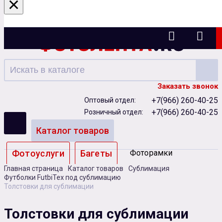
×
Ижевск
Заказать звонок
+7(966) 260-40-25
Оптовый отдел:
+7(966) 260-40-25
Розничный отдел:
Каталог товаров
Фотоуслуги
Багеты
Фоторамки
Главная страница
Каталог товаров
Сублимация
Альбомы
Футболки FutbiTex под сублимацию
Толстовки для сублимации
Бумага
Чернила
Карты памяти
Толстовки для сублимации
Батарейки
Сублимация